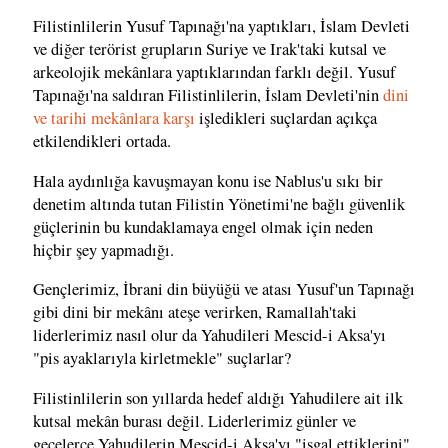
Filistinlilerin Yusuf Tapınağı'na yaptıkları, İslam Devleti
ve diğer terörist grupların Suriye ve Irak'taki kutsal ve
arkeolojik mekânlara yaptıklarından farklı değil. Yusuf
Tapınağı'na saldıran Filistinlilerin, İslam Devleti'nin
dini
ve tarihi mekânlara karşı
işledikleri suçlardan açıkça
etkilendikleri ortada.
Hala aydınlığa kavuşmayan konu ise Nablus'u sıkı bir
denetim altında tutan Filistin Yönetimi'ne bağlı güvenlik
güçlerinin bu kundaklamaya engel olmak için neden
hiçbir şey yapmadığı.
Gençlerimiz, İbrani din büyüğü ve atası Yusuf'un Tapınağı
gibi dini bir mekânı ateşe verirken, Ramallah'taki
liderlerimiz nasıl olur da Yahudileri Mescid-i Aksa'yı
"pis ayaklarıyla kirletmekle" suçlarlar?
Filistinlilerin son yıllarda hedef aldığı Yahudilere ait ilk
kutsal mekân burası değil. Liderlerimiz günler ve
gecelerce Yahudilerin Mescid-i Aksa'yı "işgal ettiklerini"