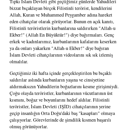
Tıpkı İslam Devleti gibi geçtiğimiz günlerde Yahudileri
bizzat bıçaklayan birçok Filistinli terörist, kendilerini
Allah, Kuran ve Muhammed Peygamber adına hareket
eden cihatçılar olarak görüyorlar. Bunun en açık kanıtı,
Filistinli teröristlerin kurbanlarına saldırırken "Allah-u
Ekber!" (Allah En Büyüktür!") diye bağırmaları. Genç
erkek ve kadınlarımız, kurbanlarının kafalarını keserken
ya da onları yakarken "Allah-u Ekber!" diye bağıran
İslam Devleti cihatçılarının videolarını sık sık izlemiş
olmalılar.
Geçtiğimiz iki hafta içinde gerçekleştirilen bu bıçaklı
saldırılar aslında kurbanların yaşına ve cinsiyetine
aldırmaksızın Yahudilerin boğazlarını kesme girişimiydi.
Çoğu olayda teröristler, kurbanlarının vücutlarının üst
kısmını, boğaz ve boyunlarını hedef aldılar. Filistinli
teröristler, İslam Devleti (IŞİD) cihatçılarının yerine
geçip insanlığın Orta Doğu'daki baş "kasapları" olmaya
çalışıyorlar. Görevlerinde de şimdilik kısmen başarılı
olmuş görünüyorlar.