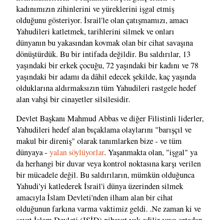
kadınımızın zihinlerini ve yüreklerini işgal etmiş
olduğunu gösteriyor. İsrail'le olan çatışmamızı, amacı
Yahudileri katletmek, tarihlerini silmek ve onları
dünyanın bu yakasından kovmak olan bir cihat savaşına
dönüştürdük. Bu bir intifada değildir. Bu saldırılar, 13
yaşındaki bir erkek çocuğu, 72 yaşındaki bir kadını ve 78
yaşındaki bir adamı da dâhil edecek şekilde, kaç yaşında
olduklarına aldırmaksızın tüm Yahudileri rastgele hedef
alan vahşi bir cinayetler silsilesidir.
Devlet Başkanı Mahmud Abbas ve diğer Filistinli liderler,
Yahudileri hedef alan bıçaklama olaylarını "barışçıl ve
makul bir direniş" olarak tanımlarken bize - ve tüm
dünyaya -
yalan söylüyorlar
. Yaşanmakta olan, "işgal" ya
da herhangi bir duvar veya kontrol noktasına karşı verilen
bir mücadele değil. Bu saldırıların, mümkün olduğunca
Yahudi'yi katlederek İsrail'i dünya üzerinden silmek
amacıyla İslam Devleti'nden ilham alan bir cihat
olduğunun farkına varma vaktimiz geldi. .Ne zaman ki ve