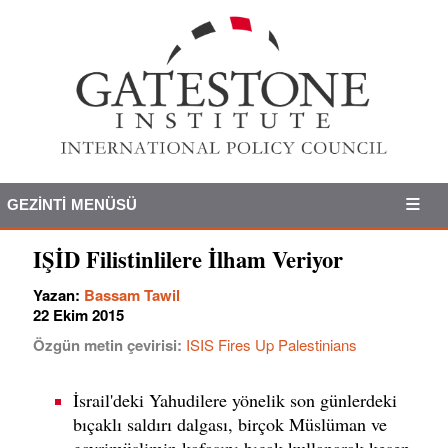
GEZINTI MENÜSÜ
IŞİD Filistinlilere İlham Veriyor
Yazan:
Bassam Tawil
22 Ekim 2015
Özgün metin çevirisi:
ISIS Fires Up Palestinians
İsrail'deki Yahudilere yönelik son günlerdeki
bıçaklı saldırı dalgası, birçok Müslüman ve
gayrimüslimin kafasını bıçak kullanarak kesen