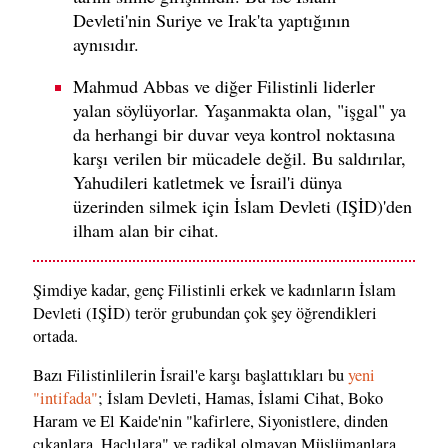
Devleti'nin Suriye ve Irak'ta yaptığının
aynısıdır.
Mahmud Abbas ve diğer Filistinli liderler
yalan söylüyorlar. Yaşanmakta olan, "işgal" ya
da herhangi bir duvar veya kontrol noktasına
karşı verilen bir mücadele değil. Bu saldırılar,
Yahudileri katletmek ve İsrail'i dünya
üzerinden silmek için İslam Devleti (IŞİD)'den
ilham alan bir cihat.
Şimdiye kadar, genç Filistinli erkek ve kadınların İslam
Devleti (IŞİD) terör grubundan çok şey öğrendikleri
ortada.
Bazı Filistinlilerin İsrail'e karşı başlattıkları bu
yeni
"intifada"
; İslam Devleti, Hamas, İslami Cihat, Boko
Haram ve El Kaide'nin "kafirlere, Siyonistlere, dinden
çıkanlara, Haçlılara" ve radikal olmayan Müslümanlara