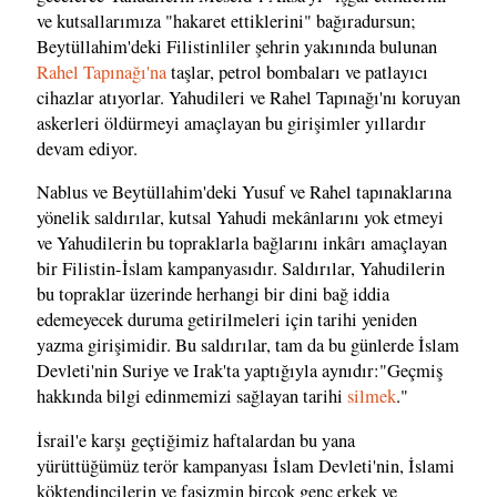
ve kutsallarımıza "hakaret ettiklerini" bağıradursun;
Beytüllahim'deki Filistinliler şehrin yakınında bulunan
Rahel Tapınağı'na
taşlar, petrol bombaları ve patlayıcı
cihazlar atıyorlar. Yahudileri ve Rahel Tapınağı'nı koruyan
askerleri öldürmeyi amaçlayan bu girişimler yıllardır
devam ediyor.
Nablus ve Beytüllahim'deki Yusuf ve Rahel tapınaklarına
yönelik saldırılar, kutsal Yahudi mekânlarını yok etmeyi
ve Yahudilerin bu topraklarla bağlarını inkârı amaçlayan
bir Filistin-İslam kampanyasıdır. Saldırılar, Yahudilerin
bu topraklar üzerinde herhangi bir dini bağ iddia
edemeyecek duruma getirilmeleri için tarihi yeniden
yazma girişimidir. Bu saldırılar, tam da bu günlerde İslam
Devleti'nin Suriye ve Irak'ta yaptığıyla aynıdır:"Geçmiş
hakkında bilgi edinmemizi sağlayan tarihi
silmek
."
İsrail'e karşı geçtiğimiz haftalardan bu yana
yürüttüğümüz terör kampanyası İslam Devleti'nin, İslami
köktendincilerin ve faşizmin birçok genç erkek ve