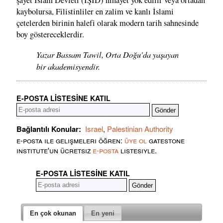
şayet İslam Devleti (IŞİD) nihayet yok edilir veya ortadan
kaybolursa, Filistinliler en zalim ve kanlı İslami
çetelerden birinin halefi olarak modern tarih sahnesinde
boy göstereceklerdir.
Yazar Bassam Tawil, Orta Doğu'da yaşayan
bir akademisyendir.
E-POSTA LISTESINE KATIL
Bağlantılı Konular:
Israel
,
Palestinian Authority
e-posta ile gelişmeleri öğren:
üye ol
gatestone
institute'un ücretsiz
e-posta
listesiyle.
E-POSTA LISTESINE KATIL
En çok okunan
En yeni