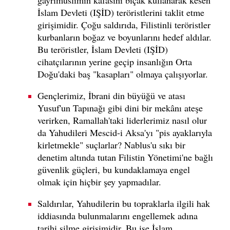
İslam Devleti (IŞİD) teröristlerini taklit etme
girişimidir. Çoğu saldırıda, Filistinli teröristler
kurbanların boğaz ve boyunlarını hedef aldılar.
Bu teröristler, İslam Devleti (IŞİD)
cihatçılarının yerine geçip insanlığın Orta
Doğu'daki baş "kasapları" olmaya çalışıyorlar.
Gençlerimiz, İbrani din büyüğü ve atası
Yusuf'un Tapınağı gibi dini bir mekânı ateşe
verirken, Ramallah'taki liderlerimiz nasıl olur
da Yahudileri Mescid-i Aksa'yı "pis ayaklarıyla
kirletmekle" suçlarlar? Nablus'u sıkı bir
denetim altında tutan Filistin Yönetimi'ne bağlı
güvenlik güçleri, bu kundaklamaya engel
olmak için hiçbir şey yapmadılar.
Saldırılar, Yahudilerin bu topraklarla ilgili hak
iddiasında bulunmalarını engellemek adına
tarihi silme girişimidir. Bu ise İslam