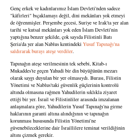
Genç erkek ve kadınlarımız İslam Devleti'nden sadece
"kâfirleri" bıçaklamayı değil, dini mekânları yok etmeyi
de öğrenmişler. Perşembe gecesi, Suriye ve Irak'ta yer alan
tarihi ve kutsal mekânları yok eden İslam Devleti'nin
yaptığına benzer şekilde, çok sayıda Filistinli Batı
Şeria'da yer alan Nablus kentindeki
Yusuf Tapınağı'na
saldırarak burayı ateşe verdiler
.
Tapınağın ateşe verilmesinin tek sebebi, Kitab-ı
Mukaddes'te geçen Yahudi bir din büyüğünün mezarı
olarak saygı duyulan bir yer olmasıydı. Burası, Filistin
Yönetimi ve Nablus'taki güvenlik güçlerinin kontrolü
altında olmasına rağmen Yahudilerin sıklıkla ziyaret
ettiği bir yer. İsrail ve Filistinliler arasında imzalanan
anlaşmalara göre, Yahudilerin Yusuf Tapınağı'na girme
haklarının garanti altına alındığının ve tapınağın
korunması hususunda Filistin Yönetimi'ne
güvenebileceklerine dair İsraillilere teminat verildiğinin
altını çizmek gerekir.