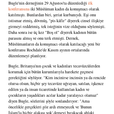
Bugle'nin derneğinin 29 Ağustos'ta düzenlediği
ilk
konferansına
iki Müslüman kadın da konuşmacı olarak
katılmıştı. Bunlardan biri, şeriat kurbanıydı. Eşi onu
istismar etmiş, dövmüş, "pis kâfir" diyerek cinsel ilişkiye
girmeyi reddetmiş, tek isteğinin vize olduğunu söylemişti.
Daha sonra ise üç kez "Boş ol" diyerek kadının bütün
parasını almış ve onu terk etmişti. Dernek,
Müslümanların da konuşmacı olarak katılacağı yeni bir
konferansı Rochdale'de Kasım ayının ortalarında
düzenlemeyi planlıyor.
Bugle, Britanya'nın çocuk ve kadınları tecavüzcülerden
korumak için bütün kurumlarıyla harekete geçmesi
gerektiğini söylüyor. "Kim incinirse incinsin ya da rencide
olursa olsun, hiçbir şey tecavüze uğrayan, satılan, işkence
edilen ya da insan ticaretinde kullanılan kadın ve
çocukların yaşadıkları acılar kadar yaralayıcı olamaz"
diyen Bugle, sözlerini şöyle sonlandırıyor: "Ama
öncelikle gerçekleri göz ardı etmeyecek ve 'Bunun
İslam'la hiçbir alakası yok' demeyi bırakacak ahlaki