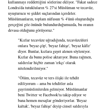
kullanmayı reddettiğini sözlerine ekliyor. "Fakat sadece
Londra'da tutukluların % 27'si Müslüman ve tecavüz,
uyuşturucu ve şiddet suçlarından içerdeler.
Müslümanların, toplam nüfusun % 4'ünü oluşturduğu
gerçeğini göz önünde bulundurduğumuzda, bu oranın
devasa olduğunu görüyoruz."
"Kızlar tecavüze uğradığında, tecavüzcüleri
onlara 'beyaz çöp', 'beyaz fahişe', 'beyaz kâfir'
diyor. Bunlar, kızlara gayet alenen söyleniyor.
Kızlar da bunu polise aktarıyor. Buna rağmen,
saldırılar hiçbir zaman 'ırkçı' olarak
nitelendirilmiyor."
"Ölüm, tecavüz ve ters ilişki ile tehdit
ediliyorum – ama bu tehditler asla
gayrimüslimlerden gelmiyor. Müslümanlar
beni Twitter ve Facebook'ta takip ediyor ve
bana hemen mesajlar gönderiyorlar. 'Beyaz
kaltak', 'beyaz fahişe' deyip cinsel saldırıyla