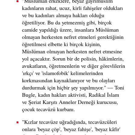
"Müslüman erkeklere, beyaz gayrimüslim
kadınların rahat, ucuz, kirli fahişeler oldukları
ve bu kadınları almaya hakları olduğu
öğretiliyor. Bu da yetmezmiş gibi, birçok
camide yapıldığı üzere, insanlara Müslüman
olmayan herkesten nefret etmeleri gerektiğinin
öğretilmesi elbette ki birçok kişinin,
Müslüman olmayan herkesten nefret etmesine
yol açacaktır. Sorun bir de polisin, hâkimlerin,
avukatların, öğretmenlerin ve diğer görevlilerin
'ırkçı' ve 'islamofobik' kelimelerinden
korkmasından kaynaklanıyor ve bu olayları
durdurmak için hiçbir şey yapılmıyor." — Toni
Bugle, kadın hakları aktivisti, Radikal İslam
ve Şeriat Karşıtı Anneler Derneği kurucusu,
çocuk tecavüzü kurbanı.
"Kızlar tecavüze uğradığında, tecavüzcüleri
onlara 'beyaz çöp', 'beyaz fahişe', 'beyaz kâfir'