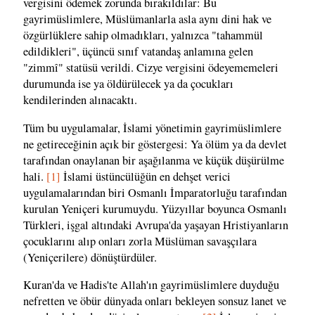
vergisini ödemek zorunda bırakıldılar: Bu
gayrimüslimlere, Müslümanlarla asla aynı dini hak ve
özgürlüklere sahip olmadıkları, yalnızca "tahammül
edildikleri", üçüncü sınıf vatandaş anlamına gelen
"zimmî" statüsü verildi. Cizye vergisini ödeyememeleri
durumunda ise ya öldürülecek ya da çocukları
kendilerinden alınacaktı.
Tüm bu uygulamalar, İslami yönetimin gayrimüslimlere
ne getireceğinin açık bir göstergesi: Ya ölüm ya da devlet
tarafından onaylanan bir aşağılanma ve küçük düşürülme
hali.
[1]
İslami üstüncülüğün en dehşet verici
uygulamalarından biri Osmanlı İmparatorluğu tarafından
kurulan Yeniçeri kurumuydu. Yüzyıllar boyunca Osmanlı
Türkleri, işgal altındaki Avrupa'da yaşayan Hristiyanların
çocuklarını alıp onları zorla Müslüman savaşçılara
(Yeniçerilere) dönüştürdüler.
Kuran'da ve Hadis'te Allah'ın gayrimüslimlere duyduğu
nefretten ve öbür dünyada onları bekleyen sonsuz lanet ve