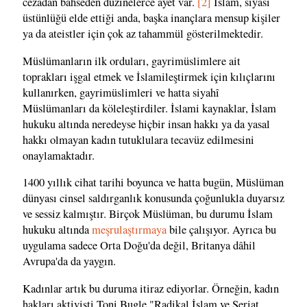
cezadan bahseden düzinelerce ayet var.
[2]
İslam, siyasi
üstünlüğü elde ettiği anda, başka inançlara mensup kişiler
ya da ateistler için çok az tahammül gösterilmektedir.
Müslümanların ilk orduları, gayrimüslimlere ait
toprakları işgal etmek ve İslamileştirmek için kılıçlarını
kullanırken, gayrimüslimleri ve hatta siyahî
Müslümanları da köleleştirdiler. İslami kaynaklar, İslam
hukuku altında neredeyse hiçbir insan hakkı ya da yasal
hakkı olmayan kadın tutuklulara tecavüz edilmesini
onaylamaktadır.
1400 yıllık cihat tarihi boyunca ve hatta bugün, Müslüman
dünyası cinsel saldırganlık konusunda çoğunlukla duyarsız
ve sessiz kalmıştır. Birçok Müslüman, bu durumu İslam
hukuku altında
meşrulaştırmaya
bile çalışıyor. Ayrıca bu
uygulama sadece Orta Doğu'da değil, Britanya dâhil
Avrupa'da da yaygın.
Kadınlar artık bu duruma itiraz ediyorlar. Örneğin, kadın
hakları aktivisti Toni Bugle "Radikal İslam ve Şeriat