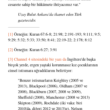
cesarete sahip bir hükümete ihtiyacımız var."
Uzay Bulut Ankara'da ikamet eden Türk
gazetecidir.
[1]
Örneğin: Kuran 67:6-8; 21:98; 2:191-193; 9:111; 9:5;
9:29; 5:32; 5:33; 33:50; 8:41; 22:19-22; 2:178; 8:12
[2]
Örneğin: Kuran 6:27; 3:91
[3]
Channel 4 sitesindeki bir yazı da
İngiltere'de başka
birçok yerde, ergen yaştaki korunmasız kız çocuklarının
cinsel istismara uğradıklarını belirtiyor:
"Benzer istismarların Keighley (2005 ve
2013), Blackpool (2006), Oldham (2007 ve
2008), Blackburn (2007, 2008 ve 2009),
Sheffield (2008), Manchester (2008 ve 2013)
Skipton (2009), Rochdale (iki vaka: biri
2010'da, diğeri 2012 ve 2013'te), Nelson