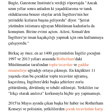
Bugle, Gatestone Institute'a verdiği röportajda "Ancak
uzun yıllar sonra anladım ki yaşadıklarıma ve tanık
olduklarıma benzer olaylar artık İngiltere'nin her
yerindeki kızların başına geliyordu" diyor. "Şeriat
yüzünden istismara uğrayan Müslüman kadınlarla da
konuştum. Birine evimi açtım. Ailesi, Somali'den
İngiltere'ye insan kaçakçılığı yapmak için onu kullanmaya
çalışıyordu."
Birkaç ay önce, en az 1400 gayrimüslim İngiliz çocuğun
1997 ve 2013 yılları arasında
Rotherham
'daki
Müslümanlar tarafından
toplu tecavüze
ve
gaddar
muameleye
uğradığı ortaya çıkmıştı. En küçükleri 11
yaşında olan bu çocuklar toplu tecavüze uğramış,
kaçırılmış, İngiltere'deki başka şehirlere zorla
götürülmüş, dövülmüş ve tehdit edilmişti. Yetkililer ise
"Irkçı olarak anılırız" korkusuyla hiçbir şey yapmamıştı.
2015'in Mayıs ayında çıkan başka bir haber ise Rotherham
Konseyi ve polisinin, yetkililerden
çocuk tecavüzüne karşı