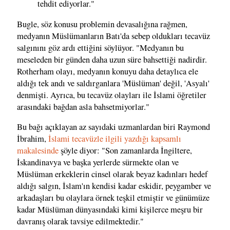
tehdit ediyorlar."
Bugle, söz konusu problemin devasalığına rağmen,
medyanın Müslümanların Batı'da sebep oldukları tecavüz
salgınını göz ardı ettiğini söylüyor. "Medyanın bu
meseleden bir günden daha uzun süre bahsettiği nadirdir.
Rotherham olayı, medyanın konuyu daha detaylıca ele
aldığı tek andı ve saldırganlara 'Müslüman' değil, 'Asyalı'
denmişti. Ayrıca, bu tecavüz olayları ile İslami öğretiler
arasındaki bağdan asla bahsetmiyorlar."
Bu bağı açıklayan az sayıdaki uzmanlardan biri Raymond
İbrahim,
İslami tecavüzle ilgili yazdığı kapsamlı
makalesinde
şöyle diyor: "Son zamanlarda İngiltere,
İskandinavya ve başka yerlerde sürmekte olan ve
Müslüman erkeklerin cinsel olarak beyaz kadınları hedef
aldığı salgın, İslam'ın kendisi kadar eskidir, peygamber ve
arkadaşları bu olaylara örnek teşkil etmiştir ve günümüze
kadar Müslüman dünyasındaki kimi kişilerce meşru bir
davranış olarak tavsiye edilmektedir."