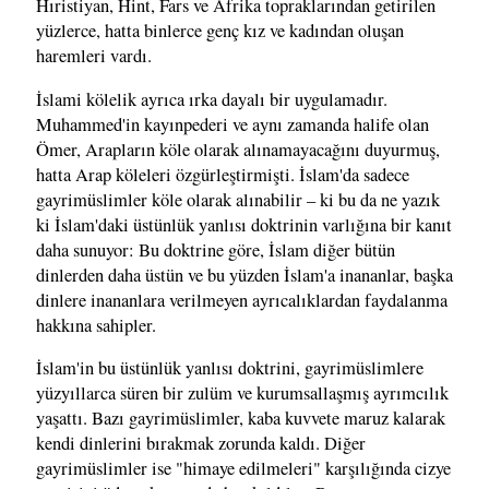
Hıristiyan, Hint, Fars ve Afrika topraklarından getirilen
yüzlerce, hatta binlerce genç kız ve kadından oluşan
haremleri vardı.
İslami kölelik ayrıca ırka dayalı bir uygulamadır.
Muhammed'in kayınpederi ve aynı zamanda halife olan
Ömer, Arapların köle olarak alınamayacağını duyurmuş,
hatta Arap köleleri özgürleştirmişti. İslam'da sadece
gayrimüslimler köle olarak alınabilir – ki bu da ne yazık
ki İslam'daki üstünlük yanlısı doktrinin varlığına bir kanıt
daha sunuyor: Bu doktrine göre, İslam diğer bütün
dinlerden daha üstün ve bu yüzden İslam'a inananlar, başka
dinlere inananlara verilmeyen ayrıcalıklardan faydalanma
hakkına sahipler.
İslam'in bu üstünlük yanlısı doktrini, gayrimüslimlere
yüzyıllarca süren bir zulüm ve kurumsallaşmış ayrımcılık
yaşattı. Bazı gayrimüslimler, kaba kuvvete maruz kalarak
kendi dinlerini bırakmak zorunda kaldı. Diğer
gayrimüslimler ise "himaye edilmeleri" karşılığında cizye