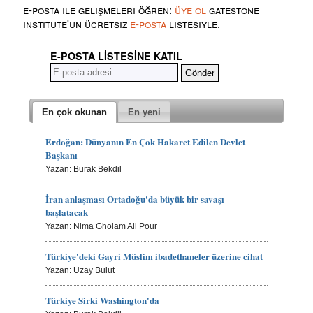
e-posta ile gelişmeleri öğren:
üye ol
gatestone
institute'un ücretsiz
e-posta
listesiyle.
E-POSTA LISTESINE KATIL
En çok okunan
En yeni
Erdoğan: Dünyanın En Çok Hakaret Edilen Devlet
Başkanı
Yazan: Burak Bekdil
İran anlaşması Ortadoğu'da büyük bir savaşı
başlatacak
Yazan: Nima Gholam Ali Pour
Türkiye'deki Gayri Müslim ibadethaneler üzerine cihat
Yazan: Uzay Bulut
Türkiye Sirki Washington'da