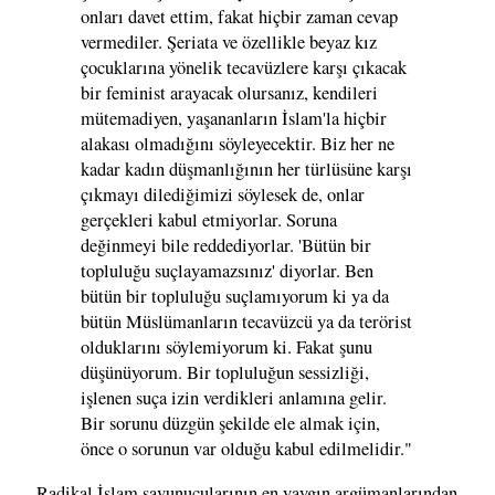
onları davet ettim, fakat hiçbir zaman cevap
vermediler. Şeriata ve özellikle beyaz kız
çocuklarına yönelik tecavüzlere karşı çıkacak
bir feminist arayacak olursanız, kendileri
mütemadiyen, yaşananların İslam'la hiçbir
alakası olmadığını söyleyecektir. Biz her ne
kadar kadın düşmanlığının her türlüsüne karşı
çıkmayı dilediğimizi söylesek de, onlar
gerçekleri kabul etmiyorlar. Soruna
değinmeyi bile reddediyorlar. 'Bütün bir
topluluğu suçlayamazsınız' diyorlar. Ben
bütün bir topluluğu suçlamıyorum ki ya da
bütün Müslümanların tecavüzcü ya da terörist
olduklarını söylemiyorum ki. Fakat şunu
düşünüyorum. Bir topluluğun sessizliği,
işlenen suça izin verdikleri anlamına gelir.
Bir sorunu düzgün şekilde ele almak için,
önce o sorunun var olduğu kabul edilmelidir."
Radikal İslam savunucularının en yaygın argümanlarından