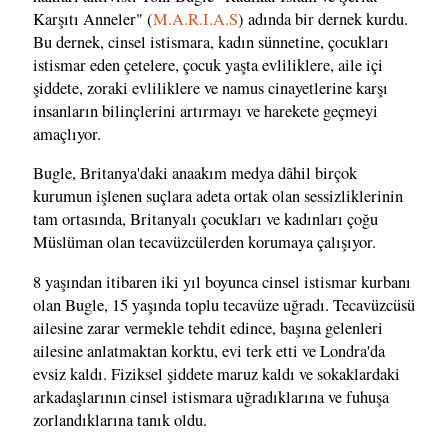
Karşıtı Anneler" (
M.A.R.I.A.S
) adında bir dernek kurdu.
Bu dernek, cinsel istismara, kadın sünnetine, çocukları
istismar eden çetelere, çocuk yaşta evliliklere, aile içi
şiddete, zoraki evliliklere ve namus cinayetlerine karşı
insanların bilinçlerini artırmayı ve harekete geçmeyi
amaçlıyor.
Bugle, Britanya'daki anaakım medya dâhil birçok
kurumun işlenen suçlara adeta ortak olan sessizliklerinin
tam ortasında, Britanyalı çocukları ve kadınları çoğu
Müslüman olan tecavüzcülerden korumaya çalışıyor.
8 yaşından itibaren iki yıl boyunca cinsel istismar kurbanı
olan Bugle, 15 yaşında toplu tecavüze uğradı. Tecavüzcüsü
ailesine zarar vermekle tehdit edince, başına gelenleri
ailesine anlatmaktan korktu, evi terk etti ve Londra'da
evsiz kaldı. Fiziksel şiddete maruz kaldı ve sokaklardaki
arkadaşlarının cinsel istismara uğradıklarına ve fuhuşa
zorlandıklarına tanık oldu.