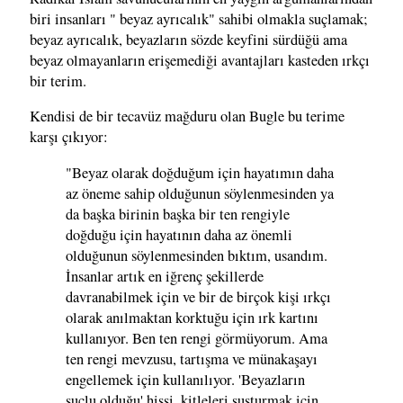
biri insanları " beyaz ayrıcalık" sahibi olmakla suçlamak;
beyaz ayrıcalık, beyazların sözde keyfini sürdüğü ama
beyaz olmayanların erişemediği avantajları kasteden ırkçı
bir terim.
Kendisi de bir tecavüz mağduru olan Bugle bu terime
karşı çıkıyor:
"Beyaz olarak doğduğum için hayatımın daha
az öneme sahip olduğunun söylenmesinden ya
da başka birinin başka bir ten rengiyle
doğduğu için hayatının daha az önemli
olduğunun söylenmesinden bıktım, usandım.
İnsanlar artık en iğrenç şekillerde
davranabilmek için ve bir de birçok kişi ırkçı
olarak anılmaktan korktuğu için ırk kartını
kullanıyor. Ben ten rengi görmüyorum. Ama
ten rengi mevzusu, tartışma ve münakaşayı
engellemek için kullanılıyor. 'Beyazların
suçlu olduğu' hissi, kitleleri susturmak için