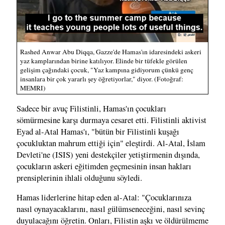
Rashed Anwar Abu Diqqa, Gazze'de Hamas'ın idaresindeki askeri
yaz kamplarından birine katılıyor. Elinde bir tüfekle görülen
gelişim çağındaki çocuk, "Yaz kampına gidiyorum çünkü genç
insanlara bir çok yararlı şey öğretiyorlar," diyor. (Fotoğraf:
MEMRI)
Sadece bir avuç Filistinli, Hamas'ın çocukları
sömürmesine karşı durmaya cesaret etti. Filistinli aktivist
Eyad al-Atal Hamas'ı, "bütün bir Filistinli kuşağı
çocukluktan mahrum ettiği için" eleştirdi. Al-Atal, İslam
Devleti'ne (ISIS) yeni destekçiler yetiştirmenin dışında,
çocukların askeri eğitimden geçmesinin insan hakları
prensiplerinin ihlali olduğunu söyledi.
Hamas liderlerine hitap eden al-Atal: "Çocuklarınıza
nasıl oynayacaklarını, nasıl gülümseneceğini, nasıl sevinç
duyulacağını öğretin. Onları, Filistin aşkı ve öldürülmeme