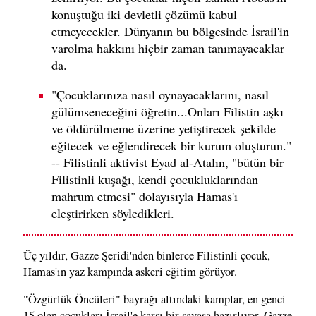
konuştuğu iki devletli çözümü kabul
etmeyecekler. Dünyanın bu bölgesinde İsrail'in
varolma hakkını hiçbir zaman tanımayacaklar
da.
"Çocuklarınıza nasıl oynayacaklarını, nasıl
gülümseneceğini öğretin...Onları Filistin aşkı
ve öldürülmeme üzerine yetiştirecek şekilde
eğitecek ve eğlendirecek bir kurum oluşturun."
-- Filistinli aktivist Eyad al-Atalın, "bütün bir
Filistinli kuşağı, kendi çocukluklarından
mahrum etmesi" dolayısıyla Hamas'ı
eleştirirken söyledikleri.
Üç yıldır, Gazze Şeridi'nden binlerce Filistinli çocuk,
Hamas'ın yaz kampında askeri eğitim görüyor.
"Özgürlük Öncüleri" bayrağı altındaki kamplar, en genci
15 olan çocukları İsrail'e karşı bir savaşa hazırlıyor. Gazze