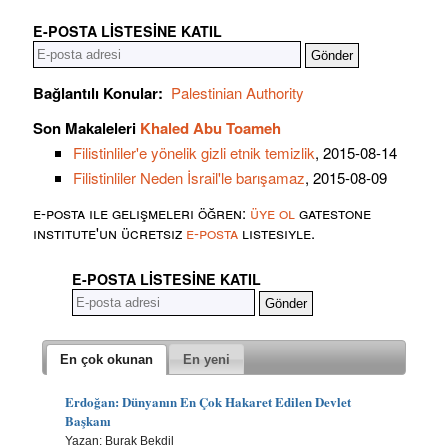
E-POSTA LISTESINE KATIL
Bağlantılı Konular:
Palestinian Authority
Son Makaleleri
Khaled Abu Toameh
Filistinliler'e yönelik gizli etnik temizlik
, 2015-08-14
Filistinliler Neden İsrail'le barışamaz
, 2015-08-09
e-posta ile gelişmeleri öğren:
üye ol
gatestone
institute'un ücretsiz
e-posta
listesiyle.
E-POSTA LISTESINE KATIL
En çok okunan
En yeni
Erdoğan: Dünyanın En Çok Hakaret Edilen Devlet
Başkanı
Yazan: Burak Bekdil