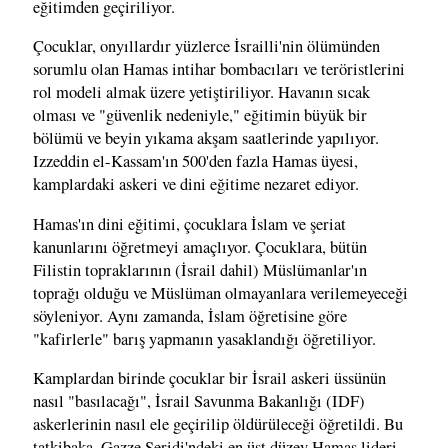
eğitimden geçiriliyor.
Çocuklar, onyıllardır yüzlerce İsrailli'nin ölümünden
sorumlu olan Hamas intihar bombacıları ve teröristlerini
rol modeli almak üzere yetiştiriliyor. Havanın sıcak
olması ve "güvenlik nedeniyle," eğitimin büyük bir
bölümü ve beyin yıkama akşam saatlerinde yapılıyor.
Izzeddin el-Kassam'ın 500'den fazla Hamas üyesi,
kamplardaki askeri ve dini eğitime nezaret ediyor.
Hamas'ın dini eğitimi, çocuklara İslam ve şeriat
kanunlarını öğretmeyi amaçlıyor. Çocuklara, bütün
Filistin topraklarının (İsrail dahil) Müslümanlar'ın
toprağı olduğu ve Müslüman olmayanlara verilemeyeceği
söyleniyor. Aynı zamanda, İslam öğretisine göre
"kafirlerle" barış yapmanın yasaklandığı öğretiliyor.
Kamplardan birinde çocuklar bir İsrail askeri üssünün
nasıl "basılacağı", İsrail Savunma Bakanlığı (IDF)
askerlerinin nasıl ele geçirilip öldürüleceği öğretildi. Bu
tatkibaka, Gazze Şeridi'ndeki en üst düzey Hamas lideri