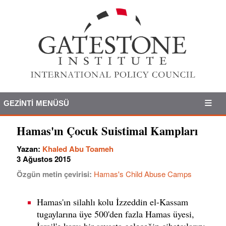
GEZINTI MENÜSÜ
Hamas'ın Çocuk Suistimal Kampları
Yazan:
Khaled Abu Toameh
3 Ağustos 2015
Özgün metin çevirisi:
Hamas's Child Abuse Camps
Hamas'ın silahlı kolu İzzeddin el-Kassam
tugaylarına üye 500'den fazla Hamas üyesi,
İsrail'e karşı bir savaşta geleceğin cihatçılarını